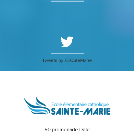
FACEBOOK
FEED
TWITTER
Tweets by EECSteMarie
FEED
90 promenade Dale