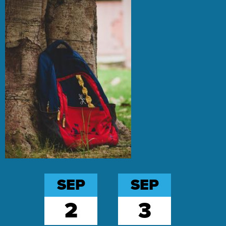
Home
Page
Main
Image
Shuffle
SEP
SEP
2
3