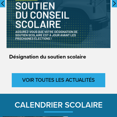
Previous
Désignation du soutien scolaire
S
b
VOIR TOUTES LES ACTUALITÉS
CALENDRIER SCOLAIRE